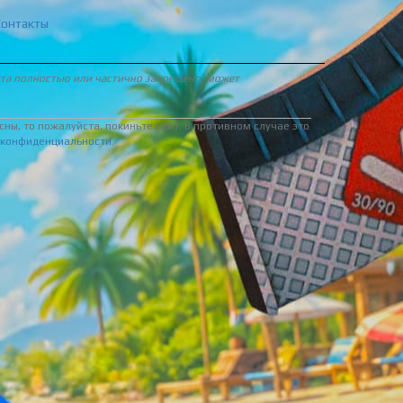
Контакты
йта полностью или частично запрещено, может
ны, то пожалуйста, покиньте сайт. В противном случае это
 конфиденциальности
.